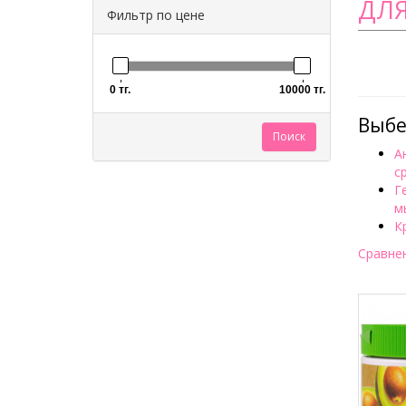
ДЛЯ
Фильтр по цене
0 тг.
10000 тг.
Выбе
Поиск
А
с
Г
м
К
Сравнен