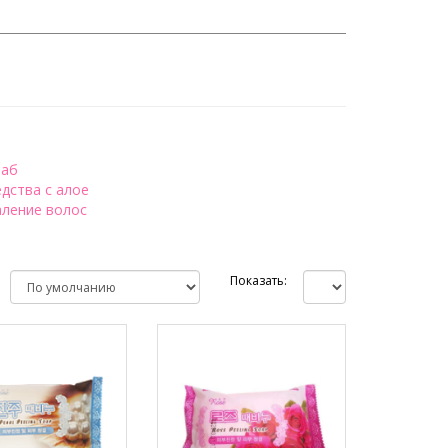
раб
дства с алое
аление волос
Показать: