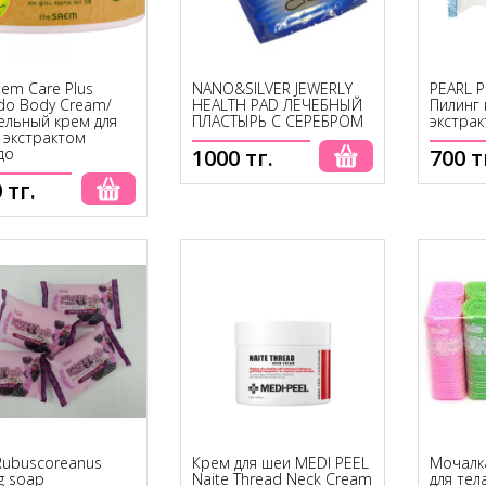
aem Care Plus
NANO&SILVER JEWERLY
PEARL 
do Body Cream/
HEALTH PAD ЛЕЧЕБНЫЙ
Пилинг
ельный крем для
ПЛАСТЫРЬ С СЕРЕБРОМ
экстра
с экстрактом
до
1000 тг.
700 т
Купить
Купить
 тг.
Rubuscoreanus
Крем для шеи MEDI PEEL
Мочалк
g soap
Naite Thread Neck Cream
для тел