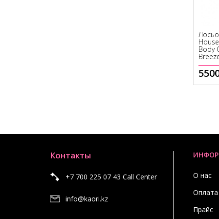
Лосьо
House
Body 
Breeze
Нет в наличии
5500
Нет в наличии
Контакты
ИНФОР
О нас
+7 700 225 07 43 Call Center
Оплата
info@kaori.kz
Прайс