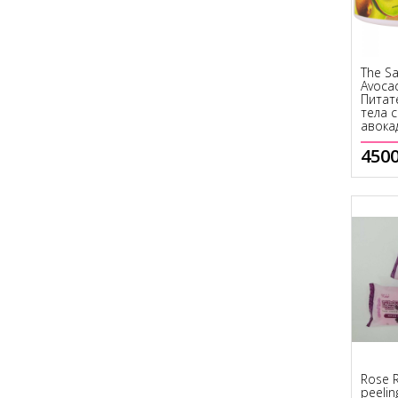
The S
Avoca
Питат
тела 
авока
Купить
4500
Купить
Rose 
peelin