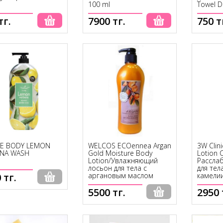
100 ml
Towel D
тг.
7900 тг.
750 т
Купить
Купить
Нет в наличии
E BODY LEMON
WELCOS ECOennea Argan
3W Clin
NA WASH
Gold Moisture Body
Lotion 
Lotion/Увлажняющий
Рассла
лосьон для тела с
для тел
 тг.
аргановым маслом
камели
5500 тг.
2950 
ет в наличии