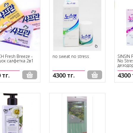
H Fresh Breeze -
no sweat no stress
SINSIN
ок салфетка 2в1
No Str
дезодо
 тг.
4300 тг.
4300 
ет в наличии
Нет в наличии