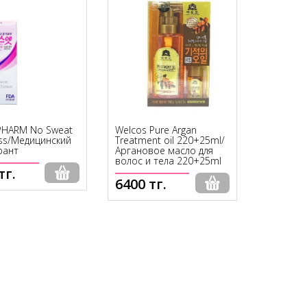
 PHARM No Sweat
Welcos Pure Argan
ess/Медицинский
Treatment oil 220+25ml/
рант
Аргановое масло для
волос и тела 220+25ml
тг.
6400 тг.