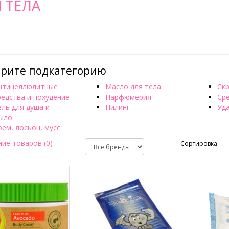
 ТЕЛА
рите подкатегорию
нтицеллюлитные
Масло для тела
Ск
редства и похудение
Парфюмерия
Сре
ель для душа и
Пилинг
Уд
ыло
рем, лосьон, мусс
ие товаров (0)
Сортировка: