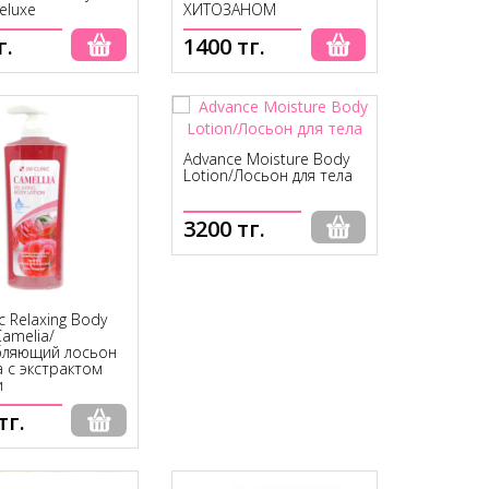
eluxe
ХИТОЗАНОМ
г.
1400 тг.
Advance Moisture Body
Lotion/Лосьон для тела
3200 тг.
ic Relaxing Body
Camelia/
бляющий лосьон
а с экстрактом
и
тг.