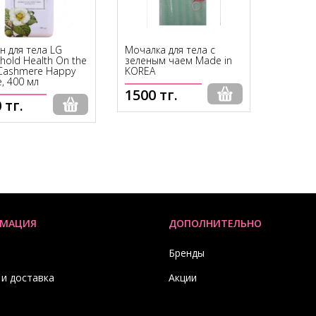
н для тела LG
Мочалка для тела с
hold Health On the
зеленым чаем Made in
Cashmere Happy
KOREA
, 400 мл
1500 тг.
 тг.
МАЦИЯ
ДОПОЛНИТЕЛЬНО
Бренды
 и доставка
Акции