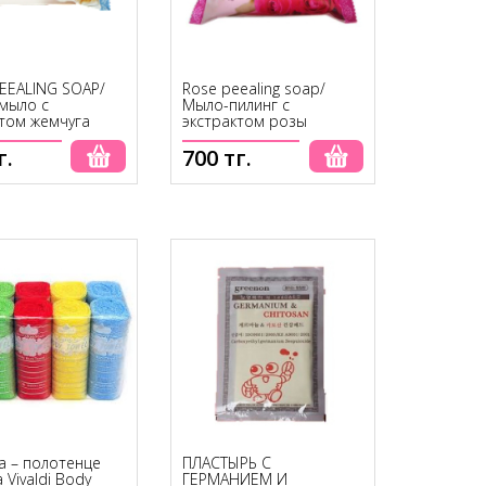
PEEALING SOAP/
Rose peealing soap/
 мыло с
Мыло-пилинг с
ктом жемчуга
экстрактом розы
г.
700 тг.
а – полотенце
ПЛАСТЫРЬ С
а Vivaldi Body
ГЕРМАНИЕМ И