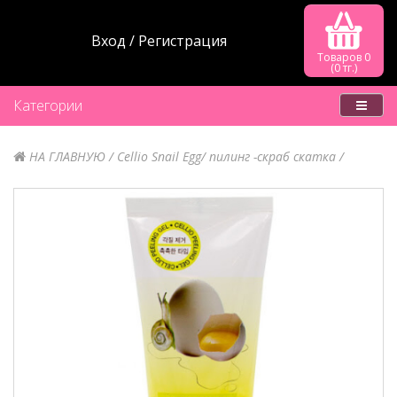
Вход
Регистрация
Товаров 0
(0 тг.)
Категории
НА ГЛАВНУЮ
Cellio Snail Egg/ пилинг -скраб скатка