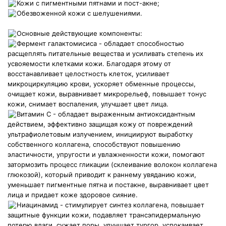
Кожи с пигментными пятнами и пост-акне;
Обезвоженной кожи с шелушениями.
Основные действующие компоненты:
Фермент галактомисиса - обладает способностью
расщеплять питательные вещества и усиливать степень их
усвояемости клетками кожи. Благодаря этому от
восстанавливает целостность клеток, усиливает
микроциркуляцию крови, ускоряет обменные процессы,
очищает кожи, выравнивает микрорельеф, повышает тонус
кожи, снимает воспаления, улучшает цвет лица.
Витамин С - обладает выраженным антиоксидантным
действием, эффективно защищая кожу от повреждений
ультрафиолетовым излучением, инициируют выработку
собственного коллагена, способствуют повышению
эластичности, упругости и увлажненности кожи, помогают
затормозить процесс гликации (склеивание волокон коллагена
глюкозой), который приводит к раннему увяданию кожи,
уменьшает пигментные пятна и постакне, выравнивает цвет
лица и придает коже здоровое сияние.
Ниацинамид - стимулирует синтез коллагена, повышает
защитные функции кожи, подавляет трансэпидермальную
потерю влаги, сужает поры, улучшает тургор, успокаивает.