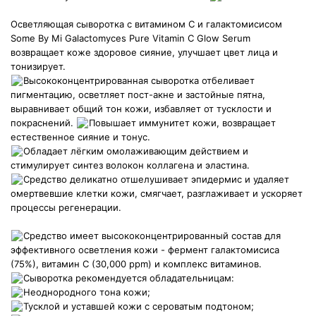
Осветляющая сыворотка с витамином С и галактомисисом
Some By Mi Galactomyces Pure Vitamin C Glow Serum
возвращает коже здоровое сияние, улучшает цвет лица и
тонизирует.
Высококонцентрированная сыворотка отбеливает
пигментацию, осветляет пост-акне и застойные пятна,
выравнивает общий тон кожи, избавляет от тусклости и
покраснений.
Повышает иммунитет кожи, возвращает
естественное сияние и тонус.
Обладает лёгким омолаживающим действием и
стимулирует синтез волокон коллагена и эластина.
Средство деликатно отшелушивает эпидермис и удаляет
омертвевшие клетки кожи, смягчает, разглаживает и ускоряет
процессы регенерации.
Средство имеет высококонцентрированный состав для
эффективного осветления кожи - фермент галактомисиса
(75%), витамин С (30,000 ppm) и комплекс витаминов.
Сыворотка рекомендуется обладательницам:
Неоднородного тона кожи;
Тусклой и уставшей кожи с сероватым подтоном;