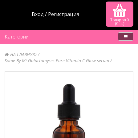
Вход
Регистрация
Товаров 0
(0 тг.)
Категории
НА ГЛАВНУЮ
Some By Mi Galactomyces Pure Vitamin C Glow serum